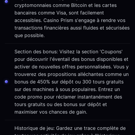
cryptomonnaies comme Bitcoin et les cartes
bancaires comme Visa, sont facilement
accessibles. Casino Prism s'engage à rendre vos
transactions financières aussi fluides et sécurisées
que possible.
Section des bonus: Visitez la section 'Coupons'
pour découvrir l'éventail des bonus disponibles et
activer de nouvelles offres personnalisées. Vous y
trouverez des propositions alléchantes comme un
bonus de 450% sur dépôt ou 300 tours gratuits
sur des machines à sous populaires. Entrez un
code promo pour réclamer instantanément des
tours gratuits ou des bonus sur dépôt et
maximiser vos chances de gain.
Historique de jeu: Gardez une trace complète de