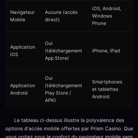
iOS, Android,
Navigateur
Aucune (accès
Ac
Windows
Mobile
direct)
vi
Phone
L
Oui
Application
ra
(téléchargement
iPhone, iPad
iOS
in
App Store)
s
Oui
Smartphones
Ac
Application
(téléchargement
et tablettes
éc
Android
Play Store /
Android
ba
APK)
Le tableau ci-dessus illustre la polyvalence des
options d'accès mobile offertes par Prism Casino. Que
vous optiez pour le confort du navigateur mobile sans