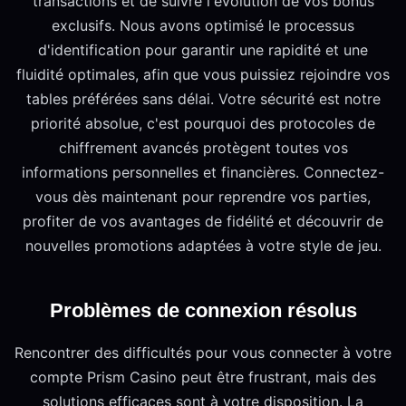
transactions et de suivre l'évolution de vos bonus
exclusifs. Nous avons optimisé le processus
d'identification pour garantir une rapidité et une
fluidité optimales, afin que vous puissiez rejoindre vos
tables préférées sans délai. Votre sécurité est notre
priorité absolue, c'est pourquoi des protocoles de
chiffrement avancés protègent toutes vos
informations personnelles et financières. Connectez-
vous dès maintenant pour reprendre vos parties,
profiter de vos avantages de fidélité et découvrir de
nouvelles promotions adaptées à votre style de jeu.
Problèmes de connexion résolus
Rencontrer des difficultés pour vous connecter à votre
compte Prism Casino peut être frustrant, mais des
solutions efficaces sont à votre disposition. La