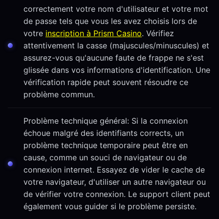
correctement votre nom d'utilisateur et votre mot
de passe tels que vous les avez choisis lors de
votre
inscription à Prism Casino
. Vérifiez
attentivement la casse (majuscules/minuscules) et
assurez-vous qu'aucune faute de frappe ne s'est
glissée dans vos informations d'identification. Une
vérification rapide peut souvent résoudre ce
problème commun.
Problème technique général: Si la connexion
échoue malgré des identifiants corrects, un
problème technique temporaire peut être en
cause, comme un souci de navigateur ou de
connexion internet. Essayez de vider le cache de
votre navigateur, d'utiliser un autre navigateur ou
de vérifier votre connexion. Le support client peut
également vous guider si le problème persiste.