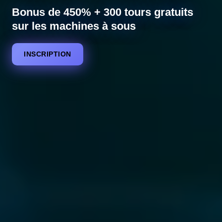
Bonus de 450% + 300 tours gratuits
sur les machines à sous
INSCRIPTION