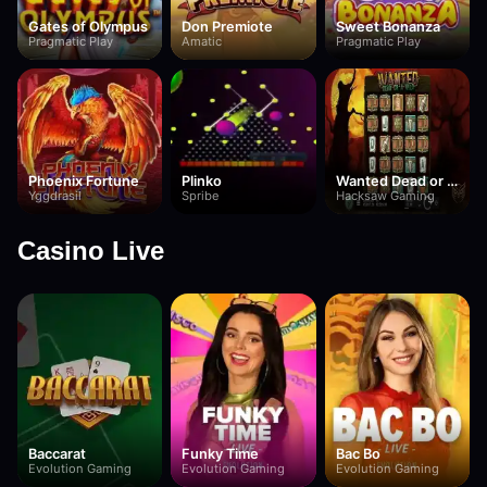
Gates of Olympus
Don Premiote
Sweet Bonanza
Pragmatic Play
Amatic
Pragmatic Play
Phoenix Fortune
Plinko
Wanted Dead or a Wild
Yggdrasil
Spribe
Hacksaw Gaming
Casino Live
Baccarat
Funky Time
Bac Bo
Evolution Gaming
Evolution Gaming
Evolution Gaming