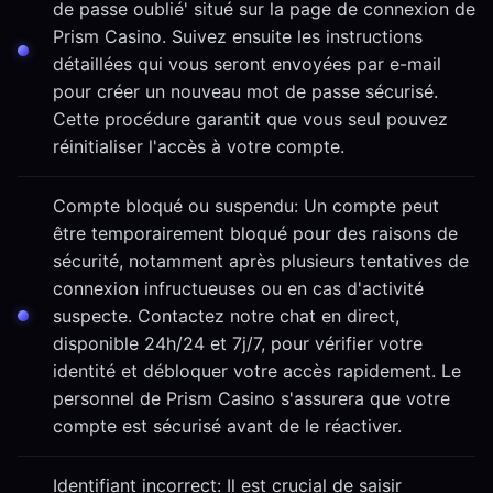
de passe oublié' situé sur la page de connexion de
Prism Casino. Suivez ensuite les instructions
détaillées qui vous seront envoyées par e-mail
pour créer un nouveau mot de passe sécurisé.
Cette procédure garantit que vous seul pouvez
réinitialiser l'accès à votre compte.
Compte bloqué ou suspendu: Un compte peut
être temporairement bloqué pour des raisons de
sécurité, notamment après plusieurs tentatives de
connexion infructueuses ou en cas d'activité
suspecte. Contactez notre chat en direct,
disponible 24h/24 et 7j/7, pour vérifier votre
identité et débloquer votre accès rapidement. Le
personnel de Prism Casino s'assurera que votre
compte est sécurisé avant de le réactiver.
Identifiant incorrect: Il est crucial de saisir