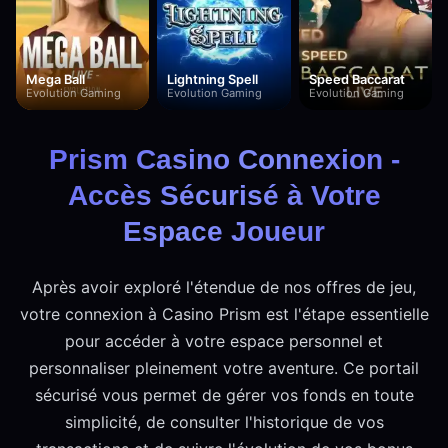
Mega Ball
Lightning Spell
Speed Baccarat
Evolution Gaming
Evolution Gaming
Evolution Gaming
Prism Casino Connexion -
Accès Sécurisé à Votre
Espace Joueur
Après avoir exploré l'étendue de nos offres de jeu,
votre connexion à Casino Prism est l'étape essentielle
pour accéder à votre espace personnel et
personnaliser pleinement votre aventure. Ce portail
sécurisé vous permet de gérer vos fonds en toute
simplicité, de consulter l'historique de vos