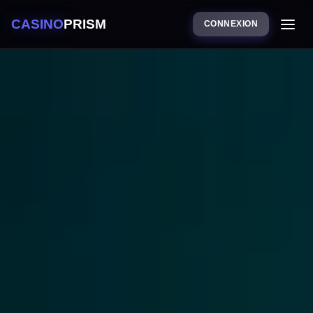
CASINO
PRISM
CONNEXION