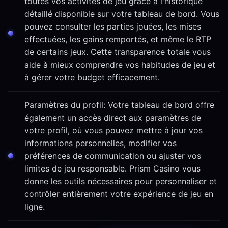
toutes vos activités de jeu grâce à l'historique
détaillé disponible sur votre tableau de bord. Vous
pouvez consulter les parties jouées, les mises
effectuées, les gains remportés, et même le RTP
de certains jeux. Cette transparence totale vous
aide à mieux comprendre vos habitudes de jeu et
à gérer votre budget efficacement.
Paramètres du profil: Votre tableau de bord offre
également un accès direct aux paramètres de
votre profil, où vous pouvez mettre à jour vos
informations personnelles, modifier vos
préférences de communication ou ajuster vos
limites de jeu responsable. Prism Casino vous
donne les outils nécessaires pour personnaliser et
contrôler entièrement votre expérience de jeu en
ligne.