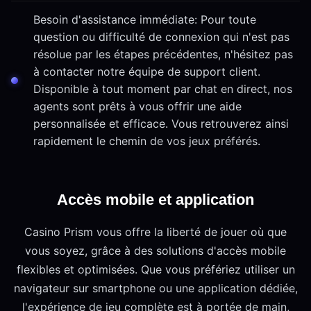
Besoin d'assistance immédiate: Pour toute
question ou difficulté de connexion qui n'est pas
résolue par les étapes précédentes, n'hésitez pas
à contacter notre équipe de support client.
Disponible à tout moment par chat en direct, nos
agents sont prêts à vous offrir une aide
personnalisée et efficace. Vous retrouverez ainsi
rapidement le chemin de vos jeux préférés.
Accès mobile et application
Casino Prism vous offre la liberté de jouer où que
vous soyez, grâce à des solutions d'accès mobile
flexibles et optimisées. Que vous préfériez utiliser un
navigateur sur smartphone ou une application dédiée,
l'expérience de jeu complète est à portée de main,